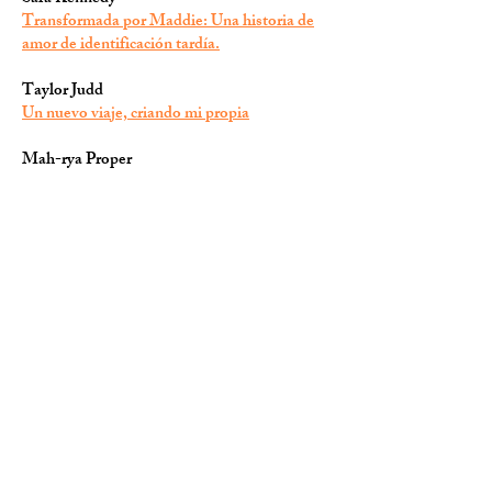
Transformada por Maddie: Una historia de
amor de identificación tardía.
Taylor Judd
Un nuevo viaje, criando mi propia
Mah-rya Proper
Convertirse en "padre/madre de un niño
sordo"
Chresta Brinkman
La historia de los Brinkman: Noah, nuestro
increíble hijo.
Dessie Berry
Latidos del corazón y audición: Roux hace su
entrada.
Jennifer Richter
Historia de la familia Richter: Diagnóstico
tardío e intervención temprana